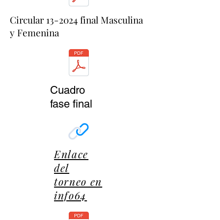
Circular 13-2024 final Masculina
y Feme
nina
Cuadro
fase final
Enlace
del
torneo en
info64