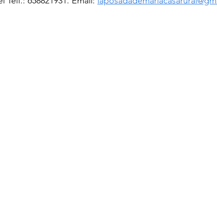
l Telf.: 658821931. Email: 
laposadademariacasarural@gm