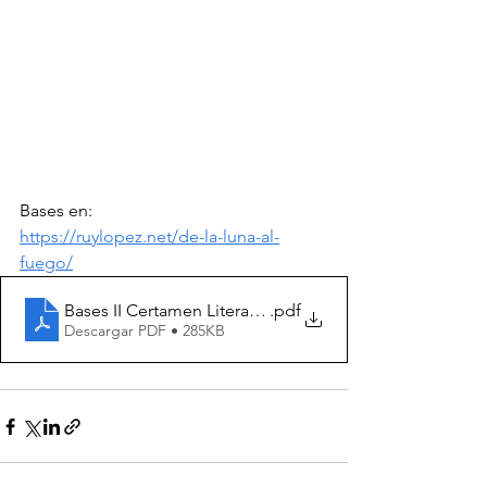
Bases en:
https://ruylopez.net/de-la-luna-al-
fuego/
Bases II Certamen Literario Ruy López
.pdf
Descargar PDF • 285KB