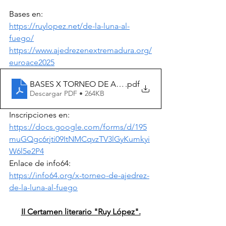
Bases en:
https://ruylopez.net/de-la-luna-al-
fuego/
https://www.ajedrezenextremadura.org/
euroace2025
BASES X TORNEO DE AJEDREZ DE LA LUNA AL FUE
.pdf
Descargar PDF • 264KB
Inscripciones en:
https://docs.google.com/forms/d/195
muGQgc6rjti09ItNMCqvzTV3lGyKumkyi
W6l5e2P4
Enlace de info64:
https://info64.org/x-torneo-de-ajedrez-
de-la-luna-al-fuego
II Certamen literario "Ruy López".