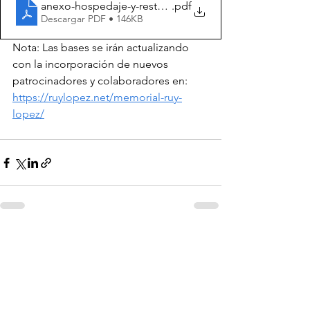
anexo-hospedaje-y-restauracion-festival-ruy-lopez
.pdf
Descargar PDF • 146KB
Nota: Las bases se irán actualizando 
con la incorporación de nuevos 
patrocinadores y colaboradores en: 
https://ruylopez.net/memorial-ruy-
lopez/
Ver todo
Entradas recientes