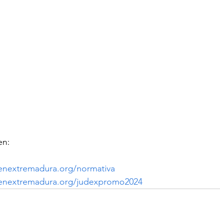
en: 
enextremadura.org/normativa
zenextremadura.org/judexpromo2024