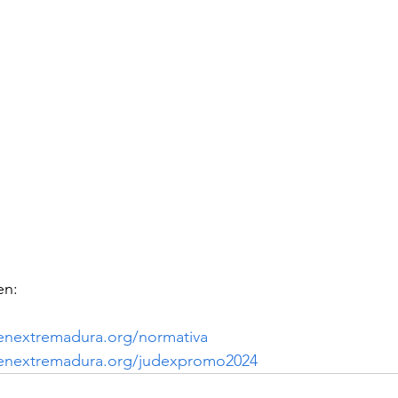
en: 
enextremadura.org/normativa
zenextremadura.org/judexpromo2024